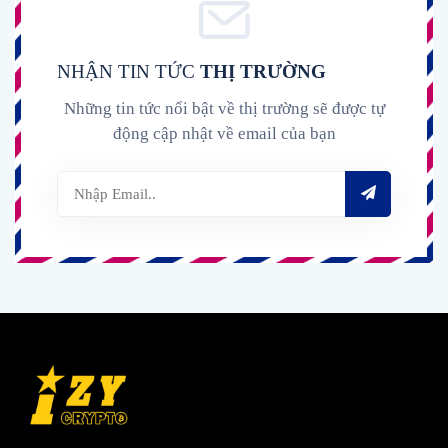
NHẬN TIN TỨC
THỊ TRƯỜNG
Những tin tức nổi bật về thị trường sẽ được tự
động cập nhật về email của bạn