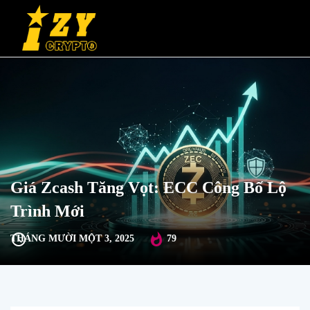
Giá Zcash Tăng Vọt: ECC Công Bố Lộ
Trình Mới
THÁNG MƯỜI MỘT 3, 2025
79