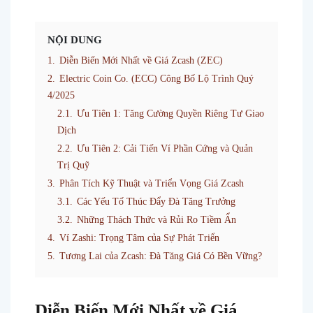
NỘI DUNG
1.
Diễn Biến Mới Nhất về Giá Zcash (ZEC)
2.
Electric Coin Co. (ECC) Công Bố Lộ Trình Quý
4/2025
2.1.
Ưu Tiên 1: Tăng Cường Quyền Riêng Tư Giao
Dịch
2.2.
Ưu Tiên 2: Cải Tiến Ví Phần Cứng và Quản
Trị Quỹ
3.
Phân Tích Kỹ Thuật và Triển Vọng Giá Zcash
3.1.
Các Yếu Tố Thúc Đẩy Đà Tăng Trưởng
3.2.
Những Thách Thức và Rủi Ro Tiềm Ẩn
4.
Ví Zashi: Trọng Tâm của Sự Phát Triển
5.
Tương Lai của Zcash: Đà Tăng Giá Có Bền Vững?
Diễn Biến Mới Nhất về Giá