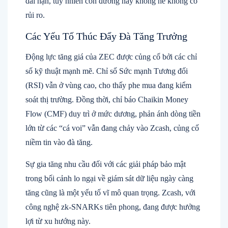
dài hạn, tuy nhiên con đường này không hề không có
rủi ro.
Các Yếu Tố Thúc Đẩy Đà Tăng Trưởng
Động lực tăng giá của ZEC được củng cố bởi các chỉ
số kỹ thuật mạnh mẽ. Chỉ số Sức mạnh Tương đối
(RSI) vẫn ở vùng cao, cho thấy phe mua đang kiểm
soát thị trường. Đồng thời, chỉ báo Chaikin Money
Flow (CMF) duy trì ở mức dương, phản ánh dòng tiền
lớn từ các “cá voi” vẫn đang chảy vào Zcash, củng cố
niềm tin vào đà tăng.
Sự gia tăng nhu cầu đối với các giải pháp bảo mật
trong bối cảnh lo ngại về giám sát dữ liệu ngày càng
tăng cũng là một yếu tố vĩ mô quan trọng. Zcash, với
công nghệ zk-SNARKs tiên phong, đang được hưởng
lợi từ xu hướng này.