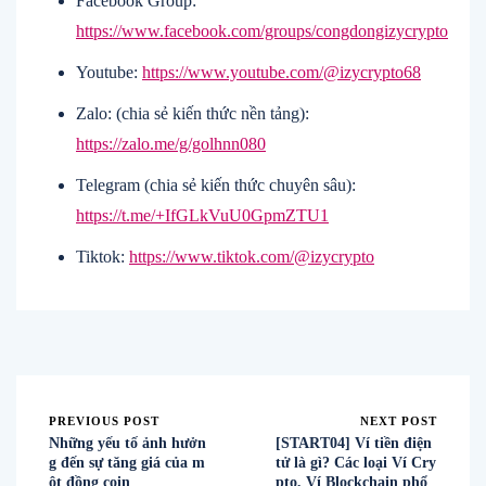
Facebook Group
:
https://www.facebook.com/groups/congdongizycrypto
Youtube
:
https://www.youtube.com/@izycrypto68
Zalo
: (chia sẻ kiến thức nền tảng):
https://zalo.me/g/golhnn080
Telegram
(chia sẻ kiến thức chuyên sâu):
https://t.me/+IfGLkVuU0GpmZTU1
Tiktok
:
https://www.tiktok.com/@izycrypto
PREVIOUS POST
NEXT POST
Những yếu tố ảnh hưởn
[START04] Ví tiền điện
g đến sự tăng giá của m
tử là gì? Các loại Ví Cry
ột đồng coin
pto, Ví Blockchain phổ