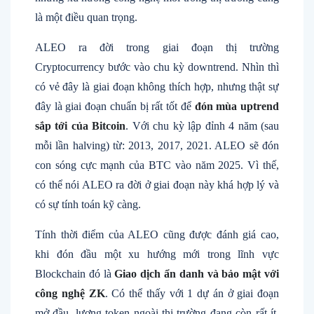
là một điều quan trọng.
ALEO ra đời trong giai đoạn thị trường
Cryptocurrency bước vào chu kỳ downtrend. Nhìn thì
có vẻ đây là giai đoạn không thích hợp, nhưng thật sự
đây là giai đoạn chuẩn bị rất tốt để
đón mùa uptrend
sắp tới của Bitcoin
. Với chu kỳ lập đỉnh 4 năm (sau
mỗi lần halving) từ: 2013, 2017, 2021. ALEO sẽ đón
con sóng cực mạnh của BTC vào năm 2025. Vì thế,
có thể nói ALEO ra đời ở giai đoạn này khá hợp lý và
có sự tính toán kỹ càng.
Tính thời điểm của ALEO cũng được đánh giá cao,
khi đón đầu một xu hướng mới trong lĩnh vực
Blockchain đó là
Giao dịch ẩn danh và bảo mật với
công nghệ ZK
. Có thể thấy với 1 dự án ở giai đoạn
mở đầu, lượng token ngoài thị trường đang còn rất ít,